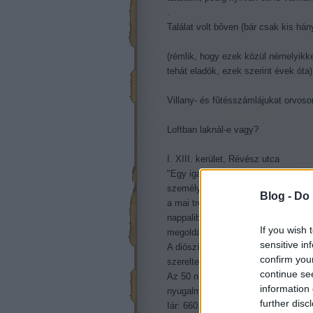
.
Találat volt bôven (bár csak kis há
(rémlik, hogy ezek közül némelyikke
tehát eladók, ezek szerint évek óta)
Villany- és fûtésszámlájukat orvos
Loftban laknál-e vagy?
I. XIII. kerület, Révész utca
"Egy igazán egyedülálló, fényűző ott
személynek, aki szereti az óriási te
Blog -
Do 
a mai trendet kedveli. Páratlan pan
nappaliból, ahol a kényelmes, meleg
If you wish 
megoldással csupán egy üveggel vála
sensitive in
A diószínű konyhabútor az olasz No
confirm you
szereltek fel.
continue se
Az 50 nm-es galérián található a h
information 
nyugalmat a pihenni vágyónak.
further disc
Iár: 660.000 EUR"