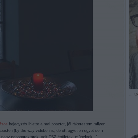
.....
kásos
bejegyzés ihlette a mai posztot, jól rákerestem milyen
esten (by the way vidéken is, de ott egyetlen egyet sem
ak nagy gabonaraktárak, volt TSZ épületek, mûhelyek...)