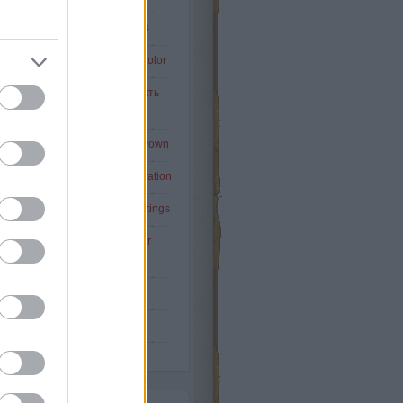
Napi-kisszínes: Painted stairs
pi-kisszínes: Duck Blue Egg Color
DISON HAT / Edison Six / Шесть
Эдисон
i-kisszínes: black & white & brown
-kisszínes: French style decoration
i-kisszínes: unusual wall paintings
Napi-kisszínes: vintage leather
armchairs
A 22-es csapdája - Vol.19
Tovább
...