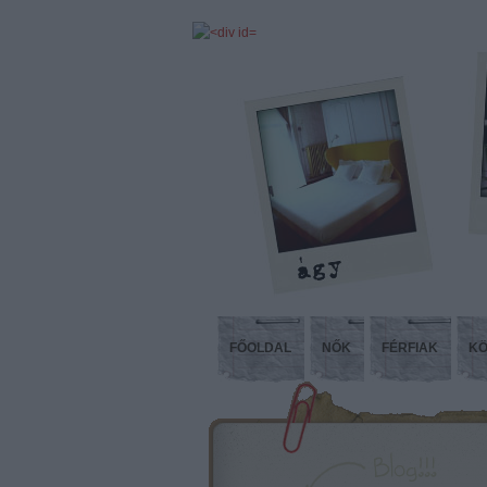
FŐOLDAL
NŐK
FÉRFIAK
KÖ
Kóp