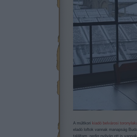
A múltkori
kiadó belvárosi toronyla
eladó loftok vannak manapság Budap
találtam, pedig nyilván ott is vann