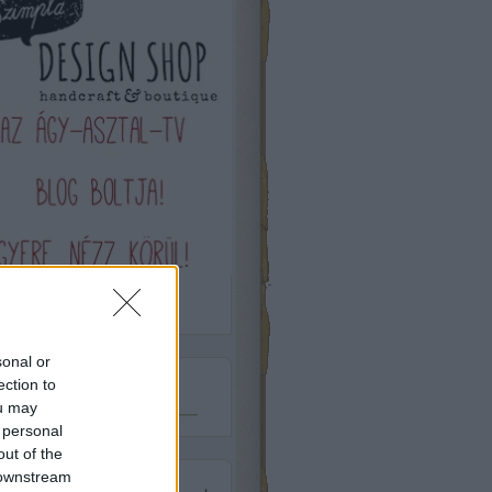
sonal or
ection to
Csatlakozz
ou may
 personal
out of the
 downstream