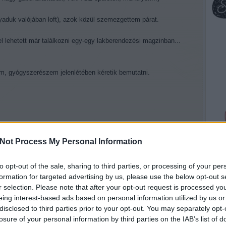
nyaduk valójában loft), azok közül szemezgettem párat.
l lehetett már találkozni egy-egy lakberendezési magzinban...
om, gyógyszerészem jelenlétében kéretik bemutatni.
hont kínálok ezzel a 197 nm-es, galériás loft lakással, olyan
reket, igényes a környezetére, értékeli a finom, apró dolgokat és
Not Process My Personal Information
oráma nyílik a Margit szigetre és a Dunára a dobogóval kiemelt
 barna színű bőr ülőgarnitúra nyújt kényelmet. Egy extravagáns
to opt-out of the sale, sharing to third parties, or processing of your per
sztották el a fürdőszobát a nappalitól.
formation for targeted advertising by us, please use the below opt-out s
bili cég pazar terméke, melyet AEG high-tech gépekkel
r selection. Please note that after your opt-out request is processed y
eing interest-based ads based on personal information utilized by us or
álószoba és gardróbszoba, amely kis csendes zúgként ad
disclosed to third parties prior to your opt-out. You may separately opt-
losure of your personal information by third parties on the IAB’s list of