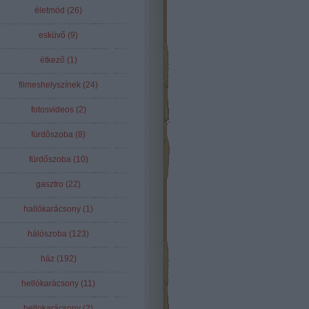
életmód
(
26
)
esküvő
(
9
)
étkező
(
1
)
filmeshelyszínek
(
24
)
fotosvideos
(
2
)
fürdôszoba
(
8
)
fürdőszoba
(
10
)
gasztro
(
22
)
hallókarácsony
(
1
)
hálószoba
(
123
)
ház
(
192
)
hellókarácsony
(
11
)
hellokarácsony
(
2
)