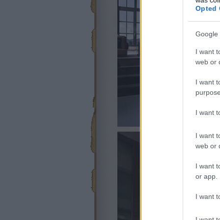
Opted 
Google 
I want t
web or d
I want t
purpose
I want 
I want t
web or d
I want t
or app.
I want t
I want t