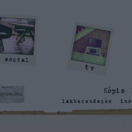
ZÖSHALMAZ
is Benedek blogja: lakberendezés,
inspiráció, megmondás