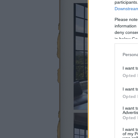
participants
Downstream 
Please note
information 
deny consent
in below Go
Persona
I want t
Opted 
I want t
Opted 
I want 
Advertis
Opted 
I want t
of my P
was col