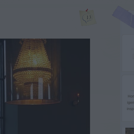
13
Hom
igen
insp