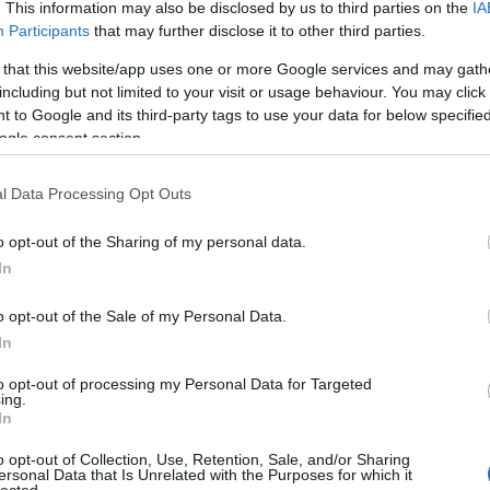
Tes
. This information may also be disclosed by us to third parties on the
IA
Participants
that may further disclose it to other third parties.
 that this website/app uses one or more Google services and may gath
including but not limited to your visit or usage behaviour. You may click 
 to Google and its third-party tags to use your data for below specifi
ogle consent section.
Ni
l Data Processing Opt Outs
o opt-out of the Sharing of my personal data.
In
o opt-out of the Sale of my Personal Data.
In
to opt-out of processing my Personal Data for Targeted
ing.
In
N
o opt-out of Collection, Use, Retention, Sale, and/or Sharing
A
ersonal Data that Is Unrelated with the Purposes for which it
lected.