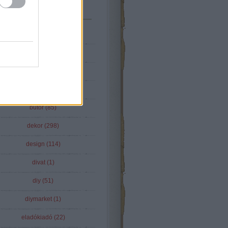
Tematikus
(
2
)
22
(
12
)
aatshop
(
1
)
blogszemle
(
16
)
bútor
(
85
)
dekor
(
298
)
design
(
114
)
divat
(
1
)
diy
(
51
)
diymarket
(
1
)
eladókiadó
(
22
)