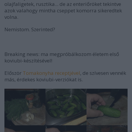
olajfaligetek, rusztika... de az enteriőröket tekintve
azok valahogy mintha cseppet komorra sikeredtek
volna.
Nemistom. Szerinted?
Breaking news: ma megpróbálkozom életem első
koviubi-készítésével!
Először
Tomakonyha receptjével
, de szívesen vennék
más, érdekes koviubi-verziókat is.