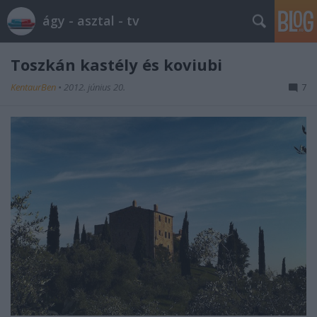
ágy - asztal - tv
Toszkán kastély és koviubi
KentaurBen
•
2012. június 20.
7