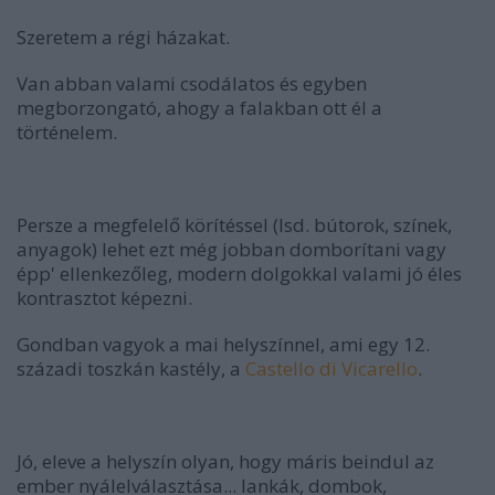
Szeretem a régi házakat.
Van abban valami csodálatos és egyben
megborzongató, ahogy a falakban ott él a
történelem.
Persze a megfelelő körítéssel (lsd. bútorok, színek,
anyagok) lehet ezt még jobban domborítani vagy
épp' ellenkezőleg, modern dolgokkal valami jó éles
kontrasztot képezni.
Gondban vagyok a mai helyszínnel, ami egy 12.
századi toszkán kastély, a
Castello di Vicarello
.
Jó, eleve a helyszín olyan, hogy máris beindul az
ember nyálelválasztása... lankák, dombok,