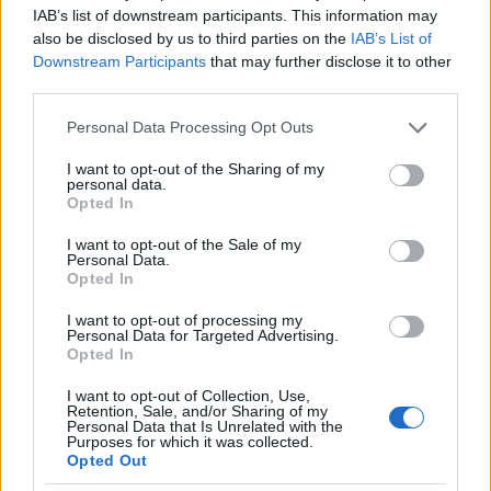
IAB’s list of downstream participants. This information may
also be disclosed by us to third parties on the
IAB’s List of
Downstream Participants
that may further disclose it to other
third parties.
Please note that this website/app uses one or more Google
Personal Data Processing Opt Outs
services and may gather and store information including but
not limited to your visit or usage behaviour. You may click to
I want to opt-out of the Sharing of my
personal data.
grant or deny consent to Google and its third-party tags to
Opted In
use your data for below specified purposes in below Google
consent section.
I want to opt-out of the Sale of my
Personal Data.
Opted In
I want to opt-out of processing my
Personal Data for Targeted Advertising.
Opted In
I want to opt-out of Collection, Use,
Retention, Sale, and/or Sharing of my
Personal Data that Is Unrelated with the
Purposes for which it was collected.
Opted Out