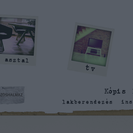
ZÖSHALMAZ
is Benedek blogja: lakberendezés,
inspiráció, megmondás