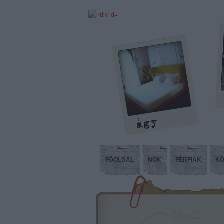
FŐOLDAL
NŐK
FÉRFIAK
KÖ
Kóp