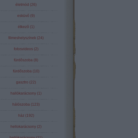
életmód
(
26
)
esküvő
(
9
)
étkező
(
1
)
filmeshelyszínek
(
24
)
fotosvideos
(
2
)
fürdôszoba
(
8
)
fürdőszoba
(
10
)
gasztro
(
22
)
hallókarácsony
(
1
)
hálószoba
(
123
)
ház
(
192
)
hellokarácsony
(
2
)
hellókarácsony
(
11
)