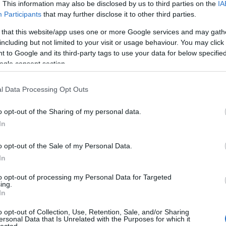
Tes
. This information may also be disclosed by us to third parties on the
IA
Participants
that may further disclose it to other third parties.
 that this website/app uses one or more Google services and may gath
including but not limited to your visit or usage behaviour. You may click 
 to Google and its third-party tags to use your data for below specifi
ogle consent section.
Ni
l Data Processing Opt Outs
o opt-out of the Sharing of my personal data.
In
o opt-out of the Sale of my Personal Data.
In
to opt-out of processing my Personal Data for Targeted
ing.
In
N
o opt-out of Collection, Use, Retention, Sale, and/or Sharing
A
ersonal Data that Is Unrelated with the Purposes for which it
lected.