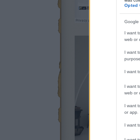
Opted 
Google 
I want t
web or d
I want t
purpose
I want 
I want t
web or d
I want t
or app.
I want t
I want t