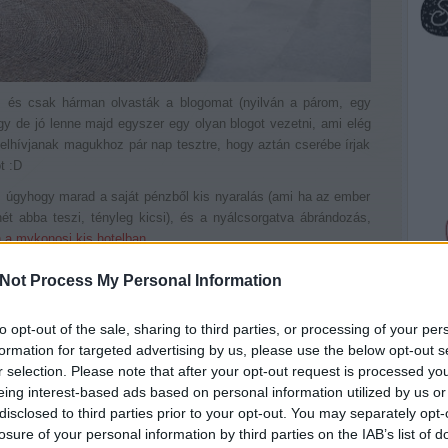
 és csak hárman olvasták a blogomat (nyilván a párom, egy
gy de jó lenne majd egyszer egy olyan blogot vezetni, ami elég
 elhívjanak magukhoz pár nap tesztre, hogy aztán cserébe írjak
t :D
e, úgyhogy marad a saját pénzből kis nyaralás (ami ha az ember
ét abba teszi, tényleg kicsi), és a nyálcsorgatva ábrándozás,
 a mykonosi kis hotelban
.
tikhotel egyébként remek példája annak, hogyan lehet jó ízléssel,
Not Process My Personal Information
őröket létrehozni (amelyek egyben a helyi kulturális örökséget
an benne egy bohém csettintés.
to opt-out of the sale, sharing to third parties, or processing of your per
ne több csettintés is, ami nem mindig abban nyilvánul meg, ami
formation for targeted advertising by us, please use the below opt-out s
eket helyez el, ami minden helyiségben ad valami újat), hanem
r selection. Please note that after your opt-out request is processed y
koncepciót: a kevesebb több, aki ide jön pihenni, annak pont
eing interest-based ads based on personal information utilized by us or
etre van szüksége az egész évi taposómalom után.
disclosed to third parties prior to your opt-out. You may separately opt-
losure of your personal information by third parties on the IAB’s list of
y is imádom a görögöket, jó tapasztalataim vannak velük