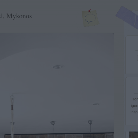
el, Mykonos
Hom
igen
insp