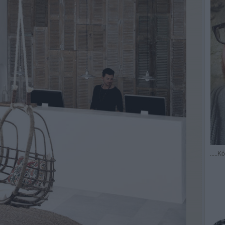
.....