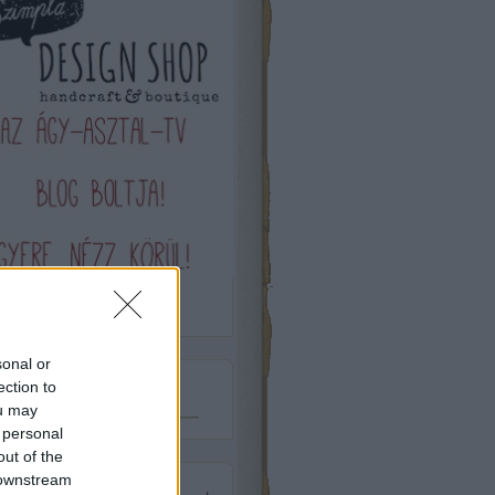
sonal or
ection to
Csatlakozz
ou may
 personal
out of the
 downstream