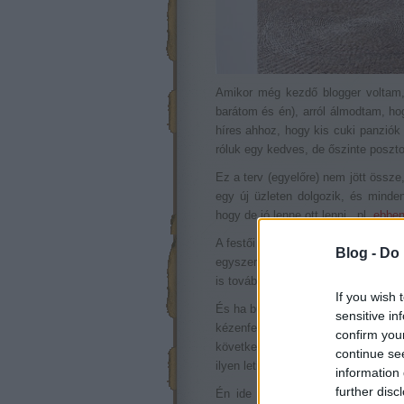
Amikor még kezdő blogger voltam,
barátom és én), arról álmodtam, ho
híres ahhoz, hogy kis cuki panziók
róluk egy kedves, de őszinte poszto
Ez a terv (egyelőre) nem jött össz
egy új üzleten dolgozik, és minden
hogy de jó lenne ott lenni...pl.
ebben
A festői kis szigeten létrehozott bu
Blog -
Do 
egyszerű, de mégis kívánatos enteri
is továbbviszik), úgy, hogy azért v
If you wish 
És ha butikhotel, akkkor legyen ben
sensitive in
kézenfekvő (vagyis hogy olyan geg
confirm you
következetesen végigviszi az alap
continue se
ilyen letisztult, semleges környez
information 
further disc
Én ide most nagyon mennék. Amúg