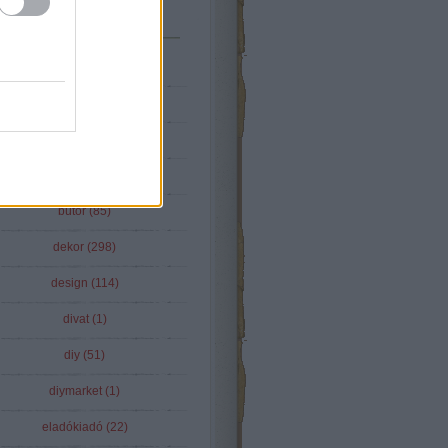
Tematikus
(
2
)
22
(
12
)
aatshop
(
1
)
blogszemle
(
16
)
bútor
(
85
)
dekor
(
298
)
design
(
114
)
divat
(
1
)
diy
(
51
)
diymarket
(
1
)
eladókiadó
(
22
)