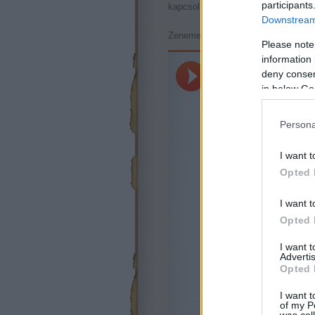
participants
kapcsolatban :)
Downstream 
Zenemeg:
Please note
information 
deny consent
in below Go
Persona
I want t
Opted 
I want t
Opted 
I want 
Advertis
Opted 
I want t
of my P
was col