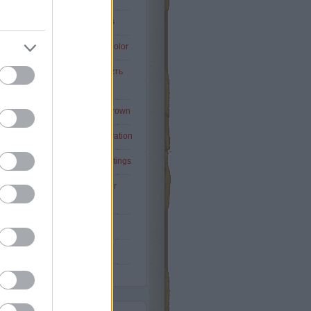
Napi-kisszínes: Painted stairs
pi-kisszínes: Duck Blue Egg Color
DISON HAT / Edison Six / Шесть
Эдисон
i-kisszínes: black & white & brown
-kisszínes: French style decoration
i-kisszínes: unusual wall paintings
Napi-kisszínes: vintage leather
armchairs
A 22-es csapdája - Vol.19
Tovább
...