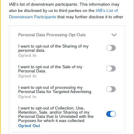
IAB’s list of downstream participants. This information may
also be disclosed by us to third parties on the
IAB’s List of
Downstream Participants
that may further disclose it to other
third parties.
Please note that this website/app uses one or more Google
Personal Data Processing Opt Outs
services and may gather and store information including but
not limited to your visit or usage behaviour. You may click to
I want to opt-out of the Sharing of my
personal data.
grant or deny consent to Google and its third-party tags to
Opted In
use your data for below specified purposes in below Google
consent section.
I want to opt-out of the Sale of my
Personal Data.
Opted In
I want to opt-out of processing my
Personal Data for Targeted Advertising.
Opted In
I want to opt-out of Collection, Use,
Retention, Sale, and/or Sharing of my
Personal Data that Is Unrelated with the
Purposes for which it was collected.
Opted Out