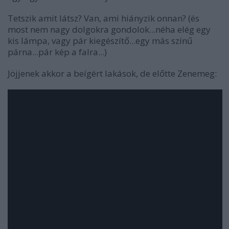
Tetszik amit látsz? Van, ami hiányzik onnan? (és
most nem nagy dolgokra gondolok...néha elég egy
kis lámpa, vagy pár kiegészítő...egy más színű
párna...pár kép a falra...)
Jöjjenek akkor a beígért lakások, de előtte Zenemeg: