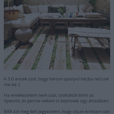
A 3.0 annak szól, hogy három spanyol házba nézünk
ma be :)
Ha emlékezetem nem csal, szoktátok bírni az
ilyesmit, és persze nekem is bejönnek úgy általában.
BÁR azt meg kell jegyeznem, hogy olyan érzésem van