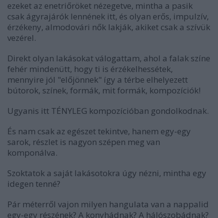
ezeket az enetriőröket nézegetve, mintha a pasik
csak ágyrajárók lennének itt, és olyan erős, impulzív,
érzékeny, almodovári nők lakják, akiket csak a szívük
vezérel.
Direkt olyan lakásokat válogattam, ahol a falak színe
fehér mindenütt, hogy ti is érzékelhessétek,
mennyire jól "előjönnek" így a térbe elhelyezett
bútorok, színek, formák, mit formák, kompozíciók!
Ugyanis itt TÉNYLEG kompozícióban gondolkodnak.
És nam csak az egészet tekintve, hanem egy-egy
sarok, részlet is nagyon szépen meg van
komponálva.
Szoktatok a saját lakásotokra úgy nézni, mintha egy
idegen tenné?
Pár méterről vajon milyen hangulata van a nappalid
egy-egy részének? A konyhádnak? A hálószobádnak?