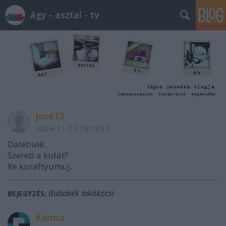
ágy - asztal - tv
josé73
2024-11-19 19:19:12
Dalebulé.
Szereti a kutát?
Ke kuraftyumuj.
Babakék lakókocsi
BEJEGYZÉS:
Kerma