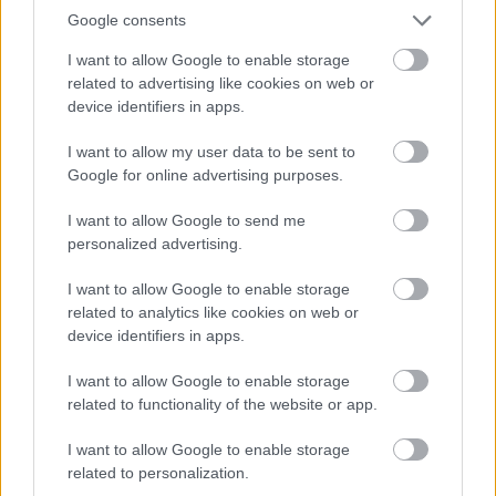
Aranyalma2012
Google consents
2015-02-28 09:04:47
I want to allow Google to enable storage
Szia!
related to advertising like cookies on web or
device identifiers in apps.
Sírós 1 hely: Dumbó
I want to allow my user data to be sent to
Nyomasztós kategória 1. hely: Pinokkió
Google for online advertising purposes.
I want to allow Google to send me
Kislányom 2 éves múlt és próbálnám neki tudatosan
personalized advertising.
válogatni a meséket, de nagyon kevés mesére
emlékszem ami jó emlékeket idéz bennem... Az
I want to allow Google to enable storage
összes Walt Disneyben szinte csak árva
related to analytics like cookies on web or
szerencsétlenek vannak, nem értem, hogy miért nem
device identifiers in apps.
bírtak egy értelmes mesét össszehozni amitől nem
sérül a gyerek lelki világa.
I want to allow Google to enable storage
A Bogyó és babóca viszont egy aranyos mese amiből
related to functionality of the website or app.
még tanulni is lehet, a Maja a méhecske szintén.
Az M2-n van a Mesélj nekem mese amit még le is
I want to allow Google to enable storage
lehetne tölteni és én lehetnék a mesélő, de a rajzok
related to personalization.
borzasztóak, a történetek még ikább, de az i-re a