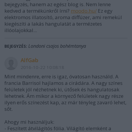
bejegyzés, hanem az egész blog is. Nem lenne
kedved a termékünkről írni?
moodo.hu/
Ez egy
elektromos illatosító, aroma diffúzer, ami remekül
kiegészíti a lakás hangulatát a termézetes
illóolajokkal...
Londoni csajos bohémtanya
BEJEGYZÉS:
AlfGab
2016-10-22 10:08:18
Mint mindenre, erre is igaz, óvatosan használd. A
francia Barrisol hajlamos a cirádára. A nagy színes
felületek jól nézhetnek ki, ütősek és hangulatosak
lehetnek. Ám mikor a környező felületek nagy része
ilyen erős színezést kap, az már tényleg zavaró lehet,
sőt.
Ahogy mi használjuk:
- Feszített átvilágítós fólia. Világító elemként a