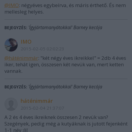
@IMO
: négyéves egybeírva, és máris érthető. És nem
mellesleg helyes.
'Ígyjártamanyátokkal' Barney kecója
BEJEGYZÉS:
IMO
2015-02-05 02:02:23
@háténimmár
: "két négy éves ikreikkel" = 2db 4 éves
iker, tehát igen, összesen két nevük van, mert ketten
vannak.
'Ígyjártamanyátokkal' Barney kecója
BEJEGYZÉS:
háténimmár
2015-02-04 21:37:07
A 2 és 4 éves ikreiknek összesen 2 nevük van?
Szegények, pedig még a kutyáknak is jutott fejenként
1-1 név :(((