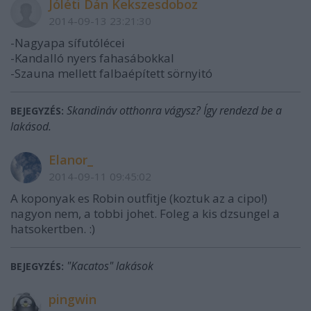
Jóléti Dán Kekszesdoboz
2014-09-13 23:21:30
-Nagyapa sífutólécei
-Kandalló nyers fahasábokkal
-Szauna mellett falbaépített sörnyitó
Skandináv otthonra vágysz? Így rendezd be a
BEJEGYZÉS:
lakásod.
Elanor_
2014-09-11 09:45:02
A koponyak es Robin outfitje (koztuk az a cipo!)
nagyon nem, a tobbi johet. Foleg a kis dzsungel a
hatsokertben. :)
"Kacatos" lakások
BEJEGYZÉS:
pingwin