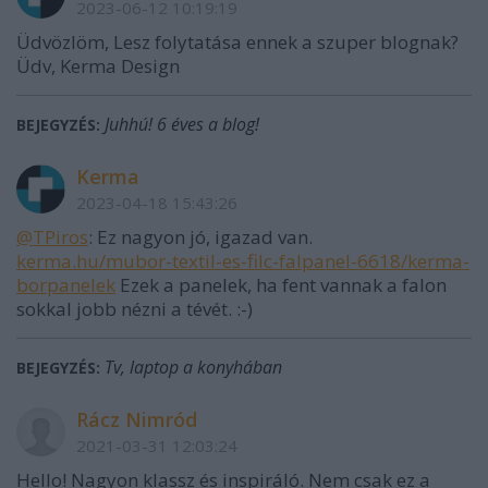
2023-06-12 10:19:19
Üdvözlöm, Lesz folytatása ennek a szuper blognak?
Üdv, Kerma Design
Juhhú! 6 éves a blog!
BEJEGYZÉS:
Kerma
2023-04-18 15:43:26
@TPiros
: Ez nagyon jó, igazad van.
kerma.hu/mubor-textil-es-filc-falpanel-6618/kerma-
borpanelek
Ezek a panelek, ha fent vannak a falon
sokkal jobb nézni a tévét. :-)
Tv, laptop a konyhában
BEJEGYZÉS:
Rácz Nimród
2021-03-31 12:03:24
Hello! Nagyon klassz és inspiráló. Nem csak ez a