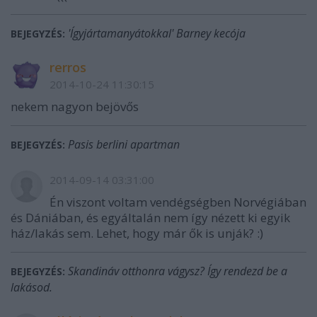
'Ígyjártamanyátokkal' Barney kecója
BEJEGYZÉS:
rerros
2014-10-24 11:30:15
nekem nagyon bejövős
Pasis berlini apartman
BEJEGYZÉS:
2014-09-14 03:31:00
Én viszont voltam vendégségben Norvégiában
és Dániában, és egyáltalán nem így nézett ki egyik
ház/lakás sem. Lehet, hogy már ők is unják? :)
Skandináv otthonra vágysz? Így rendezd be a
BEJEGYZÉS:
lakásod.