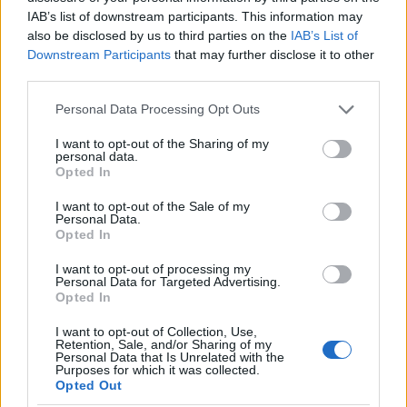
Napi-kisszínes: Duck Blue Egg Color
BEJEGYZÉS:
IAB’s list of downstream participants. This information may
also be disclosed by us to third parties on the
IAB’s List of
Downstream Participants
that may further disclose it to other
2015-12-03 04:07:55
third parties.
Nekem be... :)) Azok a csészék nagyon szépek.
A rigó tojás szín is bejön.
Please note that this website/app uses one or more Google
Personal Data Processing Opt Outs
services and may gather and store information including but
lmv.hu/node/2651
not limited to your visit or usage behaviour. You may click to
I want to opt-out of the Sharing of my
personal data.
grant or deny consent to Google and its third-party tags to
Opted In
use your data for below specified purposes in below Google
Napi-kisszínes: Duck Blue Egg Color
BEJEGYZÉS:
consent section.
I want to opt-out of the Sale of my
Personal Data.
Opted In
meggymárka
2015-10-07 15:55:04
I want to opt-out of processing my
Personal Data for Targeted Advertising.
Hát ez tényleg szuper, akárhol lehetne a világban.
Opted In
Ha azt írod stockholmi lakás, vagy barcelonai, simán
elhiszem.
I want to opt-out of Collection, Use,
Retention, Sale, and/or Sharing of my
Personal Data that Is Unrelated with the
Purposes for which it was collected.
EDISON HAT / Edison Six / Шесть Эдисон
BEJEGYZÉS:
Opted Out