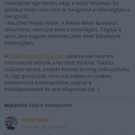
mennyezet egy részén, vagy a teljes felületen. Ez
például fehér, nem viszi el hangsúlyt a helyiségben a
designról.
- Feszített fényes fóliák. A fekete-fehér kontraszt
dinamikus, nem szól bele a színvilágba. Tágítja a
teret, ami nagyon kellemes játék lehet bármelyik
helyiségben.
A
www.feszitett-folia.com
oldalra sok hasznos
információt tettünk a feszített fóliáról. Találsz
műszaki leírást, projekt fotókat és még kalkulálhatsz
is. Úgy gondoljuk, lehet ezt szépen is csinálni,
belesimulva a környezetbe, segítve a
belsőépítészetet és nem elnyomva azt. :)
Fólia a mennyezeten
BEJEGYZÉS:
robertdani
2016-08-26 22:24:49