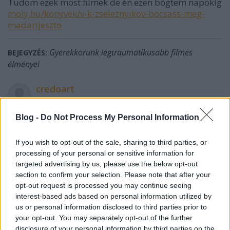
Tudom ezek most filmek de én ezen bőgtem napokig
moly.hu/konyvek/v-k-zseleznyikov-bocsass-meg-
madarijeszto
Gyerekkorunk legtraumatikusabb filmes
BEJEGYZÉS:
élményei
credoart
2016-04-09 21:12:12
Nagyon szép, és azonnal költöznék! :) A zene is QL!
Blog -
Do Not Process My Personal Information
köszönjük a "csajok" nevében!
If you wish to opt-out of the sale, sharing to third parties, or
processing of your personal or sensitive information for
Londoni csajos bohémtanya
BEJEGYZÉS:
targeted advertising by us, please use the below opt-out
section to confirm your selection. Please note that after your
Ea
opt-out request is processed you may continue seeing
2015-12-03 21:08:45
interest-based ads based on personal information utilized by
us or personal information disclosed to third parties prior to
Imadom
your opt-out. You may separately opt-out of the further
disclosure of your personal information by third parties on the