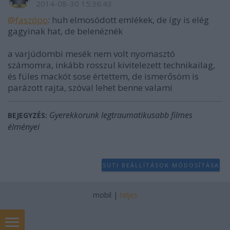
2014-08-30 15:36:43
@faszópo
: huh elmosódott emlékek, de így is elég
gagyinak hat, de belenéznék
a varjúdombi mesék nem volt nyomasztó
számomra, inkább rosszul kivitelezett technikailag,
és füles mackót sose értettem, de ismerősöm is
parázott rajta, szóval lehet benne valami
Gyerekkorunk legtraumatikusabb filmes
BEJEGYZÉS:
élményei
SÜTI BEÁLLÍTÁSOK MÓDOSÍTÁSA
mobil
|
teljes