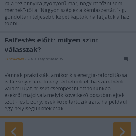
rá a "ez annyira gyönyörű már, hogy itt főzni sem
mernék"-től a "Nagyon szép ez a kémiaszertár."-ig,
gondoltam teljesebb képet kaptok, ha látjátok a ház
többi…
Falfestés előtt: milyen színt
válasszak?
KentaurBen
•
2014. szeptember 05.
0
Vannak praktikták, amikor kis energia-ráfordítással
is látványos eredményt érhetünk el, ha szeretnénk
valami újat, frisset csempészni otthonunkba -
ezekről majd valamelyik következő posztban ejtek
szót -, és bizony, ezek közé tartozik az is, ha például
egy helyiségünknek csak…