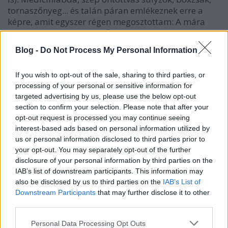
tornaszőnyeg... és talán páran emlékeznek erre a
képre, amit egyszer régen megosztottam: A mára
hozott lakástúra szereplője…
Blog -
Do Not Process My Personal Information
Svéd házikó + miegymás
If you wish to opt-out of the sale, sharing to third parties, or
KentaurBen
•
2014. október 01.
0
processing of your personal or sensitive information for
targeted advertising by us, please use the below opt-out
Van egy mappa a gépemen, ahová azokat a képeket
section to confirm your selection. Please note that after your
teszem, amelyek p̶u̶c̶é̶r̶n̶ő̶k̶e̶t̶ ̶á̶b̶r̶á̶z̶o̶l̶n̶a̶k̶ valamiért
opt-out request is processed you may continue seeing
megérintettek, és időnként utána nyomozok a
interest-based ads based on personal information utilized by
Zinternetben, hátha megtalálom a ház többi részét
us or personal information disclosed to third parties prior to
is. Így került ez a mai svéd ház is a…
your opt-out. You may separately opt-out of the further
disclosure of your personal information by third parties on the
IAB’s list of downstream participants. This information may
Ausztrál kisszínesek
also be disclosed by us to third parties on the
IAB’s List of
KentaurBen
•
2014. szeptember 23.
0
Downstream Participants
that may further disclose it to other
third parties.
Sokszor olvasom a kommentek között, hogy
Please note that this website/app uses one or more Google
Personal Data Processing Opt Outs