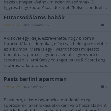
békés ünnepet kívánok minden olvasómnak :3
Egyrészt egy Fodor Ákos idézettel: "Belső csönddel,…
Furacsodálatos babák
KentaurBen
•
2014. november 25.
0
Aki követ egy ideje, észrevehette, hogy bírom a
furacsodálatos dolgokat, elég csak belelapozni ebbe
az albumba. Mára is egy ilyesmit hoztam: ijesztő,
borzalmas, para és egyben zseniális, gyönyörű és
csodaszép is, ami Betsy Youngquist (és R. Scott Long
szobrász alkotótársa)…
Pasis berlini apartman
KentaurBen
•
2014. október 23.
1
Bevallom, nekem bejönnek a mindenféle régi
sportszerek (akár lakásdekorként való használatként
is). Medicinlabda, szép öntöttvas súlyzók, boxzsák,