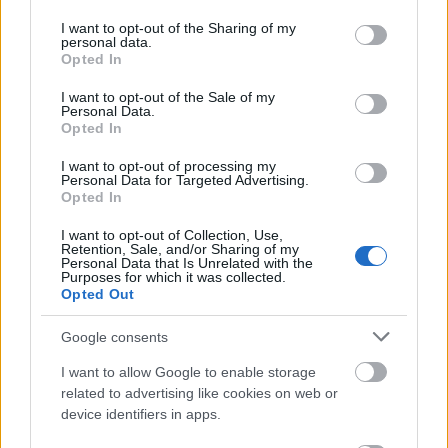
hiányoljátok a színeket az általam bemutatott
services and may gather and store information including but
lakásokból. Valójában az van, hogy nagyon ritkán
not limited to your visit or usage behaviour. You may click to
I want to opt-out of the Sharing of my
personal data.
találok olyat, ahol szépen, kiegyensúlyozottan
grant or deny consent to Google and its third-party tags to
Opted In
képesek sok színt egyszerre "tálalni", olyat, ami
use your data for below specified purposes in below Google
színes, de nem uralkodó, színekkel teli, de…
consent section.
I want to opt-out of the Sale of my
Personal Data.
Opted In
S̶v̶é̶d̶ ̶F̶r̶a̶n̶c̶i̶a̶ Dán kisház
I want to opt-out of processing my
KentaurBen
•
2014. szeptember 16.
0
Personal Data for Targeted Advertising.
Opted In
Egyilyetatelekre sorozatunkba passzol a mai dán kis
I want to opt-out of Collection, Use,
Retention, Sale, and/or Sharing of my
kulipintyó, az időzítés tökéletes, most, mikor lassan
Personal Data that Is Unrelated with the
mindenki épphogy hazacuccol a kis vidéki
Purposes for which it was collected.
Opted Out
nyaralójából. (vagyis gáz, villany lekapcs,
vízvezetékek víztelenítve, romlandó dolgok
Google consents
elfogyasztása/hazahozása, kitakarrítás…
I want to allow Google to enable storage
Skandináv otthonra vágysz? Így
related to advertising like cookies on web or
device identifiers in apps.
rendezd be a lakásod.