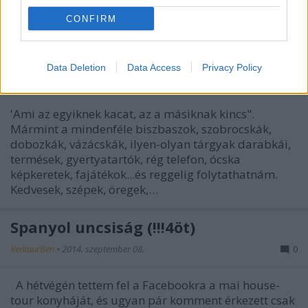
CONFIRM
"Kacatos" lakások
Data Deletion
Data Access
Privacy Policy
KentaurBen
•
2014. szeptember 10.
1
'Ami az egyiknek kacat, az a másiknak kincs".
Mármint a mindenféle biszbaszok, szobrocskák,
dobozkák, vázácskák, ilyen-olyan tárgyak darabkái,
termések, gyertyatartók, rég telefon, ócska
képkeretek, fajátékok...és reggelig folytathatnám.
Kedvesek, szépek, öregek,…
Spanyol uncsiság (!!!4öt)
KentaurBen
•
2014. szeptember 08.
0
A hétvégén tettem fel a Facebookra a mai house-
tour konyháját, és ugyan pár komment érkezett csak