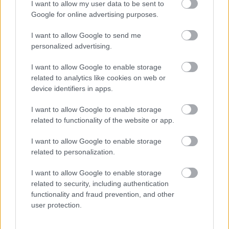
I want to allow my user data to be sent to
KentaurBen
•
2014. szeptember 12.
2
Google for online advertising purposes.
Első lépésben szögezzük le, ha kikopipésztelsz egy
I want to allow Google to send me
IKEA katalógus-oldalt, attól nem lesz IGAZI
personalized advertising.
skandináv fíling az otthonodban. Egy igazi hardcore
rajongóknak az már túl sok, túl színes és túl
I want to allow Google to enable storage
sorozatgyártott. Vegyük tehát szép sorba azokat a
related to analytics like cookies on web or
jellegzetességeket,…
device identifiers in apps.
I want to allow Google to enable storage
related to functionality of the website or app.
I want to allow Google to enable storage
related to personalization.
I want to allow Google to enable storage
related to security, including authentication
functionality and fraud prevention, and other
user protection.