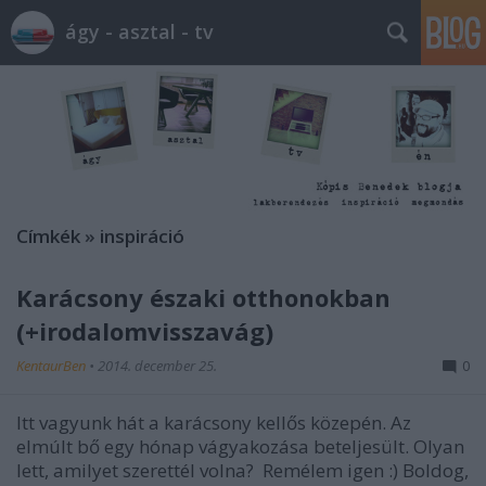
ágy - asztal - tv
Címkék
»
inspiráció
Karácsony északi otthonokban
(+irodalomvisszavág)
KentaurBen
•
2014. december 25.
0
Itt vagyunk hát a karácsony kellős közepén. Az
elmúlt bő egy hónap vágyakozása beteljesült. Olyan
lett, amilyet szerettél volna? Remélem igen :) Boldog,