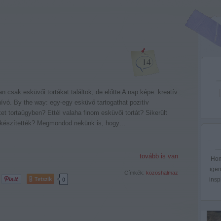
14
n csak esküvői tortákat találtok, de előtte A nap képe: kreatív
vó. By the way: egy-egy esküvő tartogathat pozitív
t tortaügyben? Ettél valaha finom esküvői tortát? Sikerült
ol készítették? Megmondod nekünk is, hogy…
tovább is van
Hom
igen
Címkék:
közöshalmaz
Tetszik
0
insp