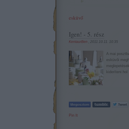
esküvő
Igen! - 5. rész
KentaurBen
, 2011.10.11. 10:35
A mai posztba
esküvői meghí
meglepetéseke
kideríteni h
Pin It