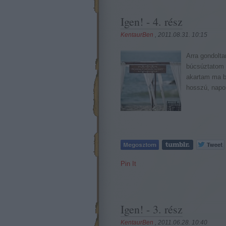
Igen! - 4. rész
KentaurBen
, 2011.08.31. 10:15
Arra gondolt
búcsúztatom (
akartam ma bú
hosszú, napos
Pin It
Igen! - 3. rész
KentaurBen
, 2011.06.28. 10:40