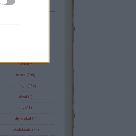
Tematikus
(
2
)
22
(
12
)
aatshop
(
1
)
blogszemle
(
16
)
bútor
(
85
)
dekor
(
298
)
design
(
114
)
divat
(
1
)
diy
(
51
)
diymarket
(
1
)
eladókiadó
(
22
)