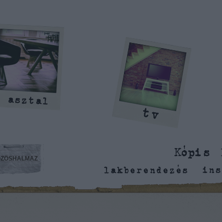
ZÖSHALMAZ
is Benedek blogja: lakberendezés,
inspiráció, megmondás