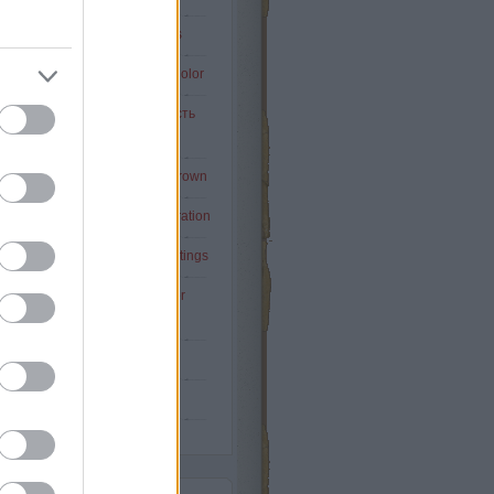
Napi-kisszínes: Painted stairs
pi-kisszínes: Duck Blue Egg Color
DISON HAT / Edison Six / Шесть
Эдисон
i-kisszínes: black & white & brown
-kisszínes: French style decoration
i-kisszínes: unusual wall paintings
Napi-kisszínes: vintage leather
armchairs
A 22-es csapdája - Vol.19
Tovább
...