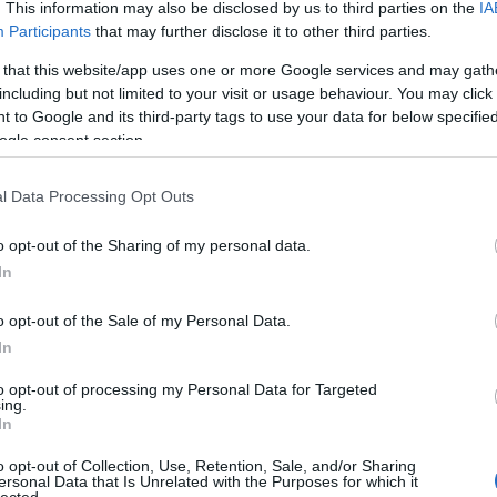
Tes
csak négyen, mert az egyik nagymama megtudta, hogy hol,
. This information may also be disclosed by us to third parties on the
IA
polgári szertartás, és odasompolygott :).…
Participants
that may further disclose it to other third parties.
 that this website/app uses one or more Google services and may gath
including but not limited to your visit or usage behaviour. You may click 
tovább is van
 to Google and its third-party tags to use your data for below specifi
Címkék:
férfiak
nők
közöshalmaz
ogle consent section.
Tetszik
0
Ni
l Data Processing Opt Outs
o opt-out of the Sharing of my personal data.
In
o opt-out of the Sale of my Personal Data.
In
to opt-out of processing my Personal Data for Targeted
ing.
In
N
o opt-out of Collection, Use, Retention, Sale, and/or Sharing
A
ersonal Data that Is Unrelated with the Purposes for which it
lected.