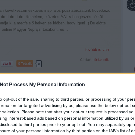
tán következzen esküvős inspirálós posztsorozatunk következő
 do. I do. I do. Remélem, előzetes ÁAT-s böngészés nélkül
dja ki a megfelelő helyen és időben, hogy Igen! :) De előtte
z online Magyar Néprajzi Lexikont, és…
tovább is van
Címkék:
férfiak
nők
Tetszik
0
Not Process My Personal Information
to opt-out of the sale, sharing to third parties, or processing of your per
1
formation for targeted advertising by us, please use the below opt-out s
r selection. Please note that after your opt-out request is processed y
eing interest-based ads based on personal information utilized by us or
om, tanúként, 3x vettem részt eddigi életem során szűkkörű
disclosed to third parties prior to your opt-out. You may separately opt-
int annyira szűkkörűn, hogy csak négyen voltunk. Na, jó, az
losure of your personal information by third parties on the IAB’s list of