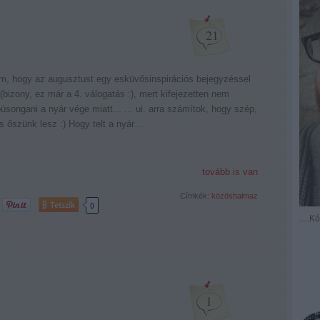
21
am, hogy az augusztust egy esküvősinspirációs bejegyzéssel
bizony, ez már a 4. válogatás :), mert kifejezetten nem
songani a nyár vége miatt... ... ui. arra számítok, hogy szép,
 őszünk lesz :) Hogy telt a nyár…
tovább is van
Címkék:
közöshalmaz
Tetszik
0
.....
1