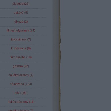
életmód
(
26
)
esküvő
(
9
)
étkező
(
1
)
filmeshelyszínek
(
24
)
fotosvideos
(
2
)
fürdôszoba
(
8
)
fürdőszoba
(
10
)
gasztro
(
22
)
hallókarácsony
(
1
)
hálószoba
(
123
)
ház
(
192
)
hellókarácsony
(
11
)
hellokarácsony
(
2
)