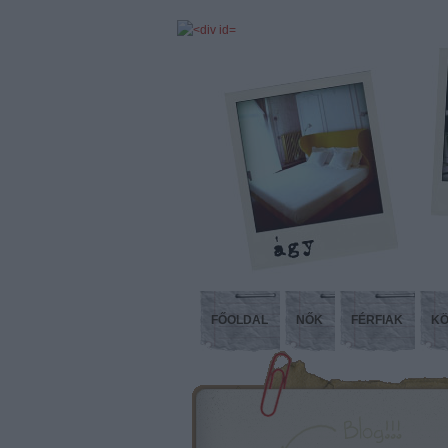
FŐOLDAL
NŐK
FÉRFIAK
KÖ
Kóp