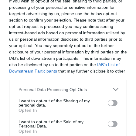
If you wish to opt-out of the sale, sharing to third parties, or
) Akik egy ideje olvassák a blogot, azok tudják, hogy
processing of your personal or sensitive information for
ezek a 22 db-os válogatások inkább friss, érdekes,
targeted advertising by us, please use the below opt-out
nem hétköznapi interior…
section to confirm your selection. Please note that after your
opt-out request is processed you may continue seeing
Évszakváltó fények
interest-based ads based on personal information utilized by
us or personal information disclosed to third parties prior to
KentaurBen
•
2012. szeptember 11.
0
your opt-out. You may separately opt-out of the further
disclosure of your personal information by third parties on the
Tádáám! Ma újra egy saját holmival rukkolok elő,
IAB’s list of downstream participants. This information may
lassan olyan vagyok már, mint a bűvész, aki újabb és
also be disclosed by us to third parties on the
IAB’s List of
Downstream Participants
that may further disclose it to other
újabb dolgokat húz elő a cilinderéből :) Ma egy szép
third parties.
lámpát hoztam nektek, amit pár éve készítettem
színes üvegből (igen, minden darabkája külön-
Please note that this website/app uses one or more Google
Personal Data Processing Opt Outs
külön, egyneként…
services and may gather and store information including but
not limited to your visit or usage behaviour. You may click to
I want to opt-out of the Sharing of my
personal data.
Tengerparti kuckók
grant or deny consent to Google and its third-party tags to
Opted In
use your data for below specified purposes in below Google
KentaurBen
•
2012. augusztus 23.
0
consent section.
I want to opt-out of the Sale of my
Personal Data.
Opted In
Se tengerpartunk nincs, lassan ugye, nyarunk sem