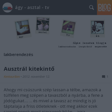
ágy - asztal - tv
lakberendezés
Ausztrál kitekintő
KentaurBen
•
2012. november 12.
1
Ahogy mi csúszunk szép lassan a télbe, amazok a
túlfélen meg szépen a tavaszból a nyárba, a fene a
jódógukat.... ... és mivel a tavasz az mindig is jó
táptalaja a friss ötleteknek - ott meg akkor ezek
szerint ennek most nincsenek híján -, arra