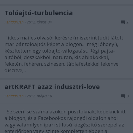
Tolóajtó-turbulencia
KentaurBen
•
2012. június 04.
2
Titkos mailes olvasói kérésre (miszerint Judit látott
már pár tolóajtós képet a blogon... még jóhogy!),
készítettem egy tolóajtó-válogatást. Régi pajta-
ajtóból, deszkákból, naturan, kis ablakokkal,
feketén, fehéren, színesen, táblafestékkel lekenve,
díszítve,…
artKRAFT azaz indusztri-love
KentaurBen
•
2012. május 18.
0
Se szeri, se száma azokon posztoknak, képeknek itt
a blogon, és a Facebookos rajongói oldalon ahol
vagy valamilyen ipari stílusú kiegészítő szerepel az
enteriőrben vagy szinte kompletten ebben a