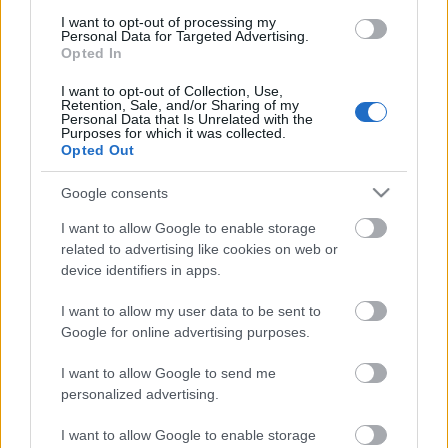
nem lesz már több idén, ettől függetlenül nem is
I want to opt-out of processing my
kevés azoknak a száma, akik szeretik a nyarat idéző
Personal Data for Targeted Advertising.
Opted In
tengerparti-hangulatot az otthonukban. Világos
árnyalatok, szellősség, a kék megannyi árnyalata, a
I want to opt-out of Collection, Use,
tengerhez, vízparthoz…
Retention, Sale, and/or Sharing of my
Personal Data that Is Unrelated with the
Purposes for which it was collected.
Opted Out
Bohemian style, azaz...
KentaurBen
•
2012. augusztus 07.
0
Google consents
I want to allow Google to enable storage
Lassan, de biztosan jön fel (még ha csak részleteien
related to advertising like cookies on web or
is), és erősödik az a lakberendezési stílus, amellyel
device identifiers in apps.
kapcsolatban ma hoztam néhány inspiráló képet
(nem újdonságról írok ma, inkább csak egy olyan
I want to allow my user data to be sent to
jelenségről, ami ha halványan is, de jelen van).
Google for online advertising purposes.
Amerikában bohemian…
I want to allow Google to send me
personalized advertising.
Fejezetek egy enteriőr stylist
naplójából...
I want to allow Google to enable storage