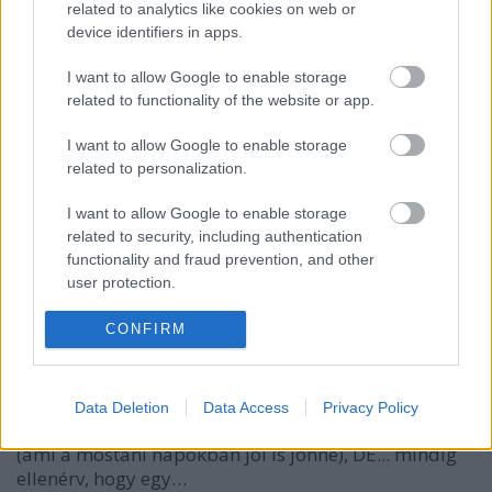
related to analytics like cookies on web or
KentaurBen
•
2012. július 30.
0
device identifiers in apps.
I want to allow Google to enable storage
Tudjátok, hogy én eléggé nyitott vagyok a szokatlan
related to functionality of the website or app.
megoldásokra, és általában a frisset, az újat
keresem. Meg megmutatom nektek. Igaz, a
I want to allow Google to enable storage
tapasztalat azt mutatja, hogy nem kapok érte sok
related to personalization.
lájkot (sőt, eszembe jut, amikor elhívtak egy állami
rádióba interjúra, az ott zajlott…
I want to allow Google to enable storage
related to security, including authentication
Fellazított fehérség
functionality and fraud prevention, and other
user protection.
KentaurBen
•
2012. július 02.
0
CONFIRM
Elég sok csupacsupaporcukor lakást, házat
láthattatok már itt a blogon, és true story, a szinte
csak fehér színekkel megkomponált enteriőrök
Data Deletion
Data Access
Privacy Policy
képesek hűsítő hatással lenni az ember közérzetére
(ami a mostani napokban jól is jönne), DE... mindig
ellenérv, hogy egy…