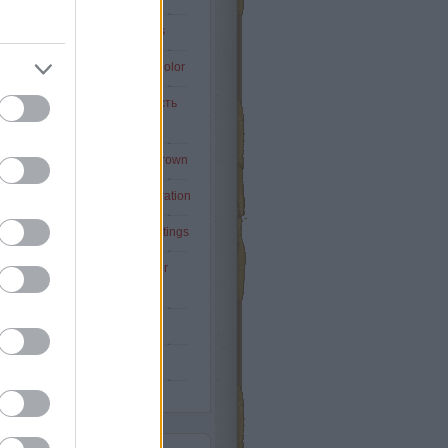
Napi-kisszínes: Painted stairs
pi-kisszínes: Duck Blue Egg Color
DISON HAT / Edison Six / Шесть
Эдисон
i-kisszínes: black & white & brown
-kisszínes: French style decoration
i-kisszínes: unusual wall paintings
Napi-kisszínes: vintage leather
armchairs
A 22-es csapdája - Vol.19
Tovább
...