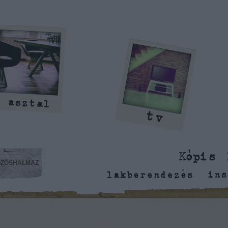
ZÖSHALMAZ
is Benedek blogja: lakberendezés,
inspiráció, megmondás