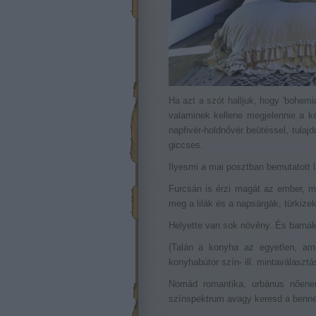
Ha azt a szót halljuk, hogy 'bohemi
valaminek kellene megjelennie a kép
napfivér-holdnővér beütéssel, tulaj
giccses.
Ilyesmi a mai posztban bemutatott 
Furcsán is érzi magát az ember, m
meg a lilák és a napsárgák, türkizek
Helyette van sok növény. És barnák
(Talán a konyha az egyetlen, am
konyhabútor szín- ill. mintaválasz
Nomád romantika, urbánus nőenergi
színspektrum avagy keresd a benned