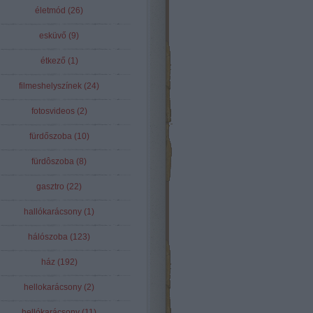
életmód
(
26
)
esküvő
(
9
)
étkező
(
1
)
filmeshelyszínek
(
24
)
fotosvideos
(
2
)
fürdőszoba
(
10
)
fürdôszoba
(
8
)
gasztro
(
22
)
hallókarácsony
(
1
)
hálószoba
(
123
)
ház
(
192
)
hellokarácsony
(
2
)
hellókarácsony
(
11
)