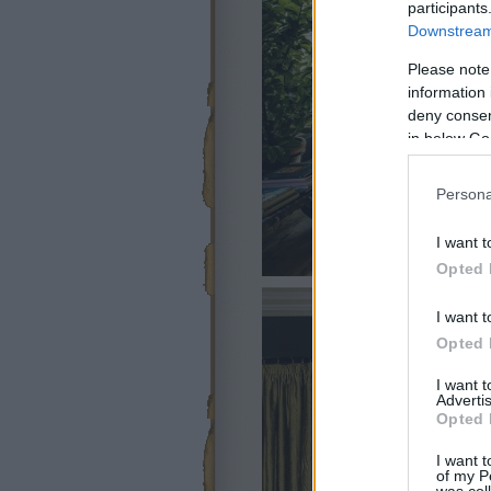
participants
Downstream 
Please note
information 
deny consent
in below Go
Persona
I want t
Opted 
I want t
Opted 
I want 
Advertis
Opted 
I want t
of my P
was col