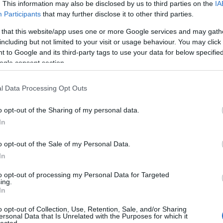
Tes
. This information may also be disclosed by us to third parties on the
IA
Participants
that may further disclose it to other third parties.
 that this website/app uses one or more Google services and may gath
including but not limited to your visit or usage behaviour. You may click 
 to Google and its third-party tags to use your data for below specifi
ogle consent section.
Ni
l Data Processing Opt Outs
o opt-out of the Sharing of my personal data.
In
o opt-out of the Sale of my Personal Data.
In
to opt-out of processing my Personal Data for Targeted
ing.
In
N
o opt-out of Collection, Use, Retention, Sale, and/or Sharing
A
ersonal Data that Is Unrelated with the Purposes for which it
lected.