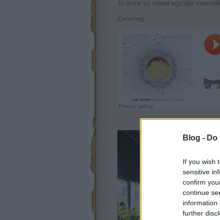
Jó lenne ez neked egyfajta menedé
Zenemeg:
Blog -
Do 
If you wish 
sensitive in
confirm you
continue se
information 
further disc