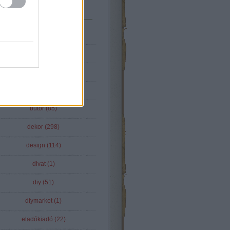
Tematikus
(
2
)
22
(
12
)
aatshop
(
1
)
blogszemle
(
16
)
bútor
(
85
)
dekor
(
298
)
design
(
114
)
divat
(
1
)
diy
(
51
)
diymarket
(
1
)
eladókiadó
(
22
)