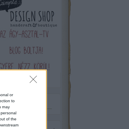
sonal or
ection to
Csatlakozz
ou may
 personal
out of the
 downstream