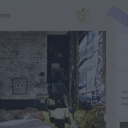
anya
2
Hom
igen
insp