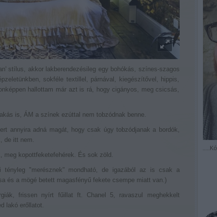
an' stílus, akkor lakberendezésileg egy bohókás, színes-szagos
zeletünkben, sokféle textillel, párnával, kiegészítővel, hippis,
donképpen hallottam már azt is rá, hogy cigányos, meg csicsás,
lakás is, ÁM a színek ezúttal nem tobzódnak benne.
ert annyira adná magát, hogy csak úgy tobzódjanak a bordók,
, de itt nem.
.....
, meg kopottfeketefehérek. És sok zöld.
i tényleg "merésznek" mondható, de igazából az is csak a
tása és a mögé betett magasfényű fekete csempe miatt van.)
ák, frissen nyírt fűillat ft. Chanel 5, ravaszul meghekkelt
 lakó erőllatot.