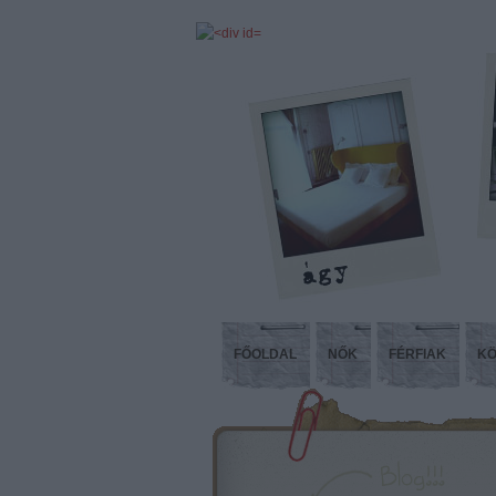
FŐOLDAL
NŐK
FÉRFIAK
KÖ
Kóp