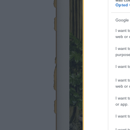
Opted 
Google 
I want t
web or d
I want t
purpose
I want 
I want t
web or d
I want t
or app.
I want t
I want t